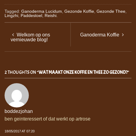
Tagged:
Ganoderma Lucidum
,
Gezonde Koffie
,
Gezonde Thee
,
Lingzhi
,
Paddestoel
,
Reishi
.
Welkom op ons
Ganoderma Koffie
vernieuwde blog!
2 THOUGHTS ON “
WAT MAAKT ONZE KOFFIE EN THEE ZO GEZOND?
”
boddezjohan
ben geinteressert of dat werkt op artrose
18/05/2017 AT 07:20