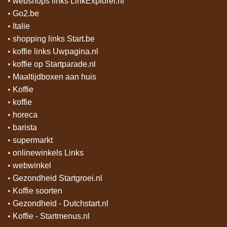
•
webshops links LinkExplorer.nl
•
Go2.be
•
Italie
•
shopping links Start.be
•
koffie links Uwpagina.nl
•
koffie op Startparade.nl
•
Maaltijdboxen aan huis
•
Koffie
•
koffie
•
horeca
•
barista
•
supermarkt
•
onlinewinkels Links
•
webwinkel
•
Gezondheid Startgroei.nl
•
Koffie soorten
•
Gezondheid - Dutchstart.nl
•
Koffie - Startmenus.nl