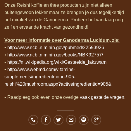
Onze Reishi koffie en thee producten zijn niet alleen
buitengewoon lekker maar ze brengen je dus tegelijkertijd
het mirakel van de Ganoderma. Probeer het vandaag nog
zelf en ervaar de kracht van gezondheid!
Voor meer informatie over Ganoderma Lucidum, zie:
•
http://www.ncbi.nlm.nih.gov/pubmed/22593926
•
http://www.ncbi.nlm.nih.gov/books/NBK92757/
•
https://nl.wikipedia.org/wiki/Gesteelde_lakzwam
•
http://www.webmd.com/vitamins-
supplements/ingredientmono-905-
reishi%20mushroom.aspx?activeingredientid=905&
• Raadpleeg ook even onze overige
vaak gestelde vragen
.