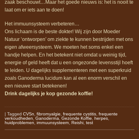
zaak beschouwt…Maar het goede nieuws is: het is nooit te
laat om er iets aan te doen!
Het immuunsysteem verbeteren…
Ons lichaam is de beste dokter! Wij zijn door Moeder
Natuur ‘ontworpen’ om ziekte te kunnen bestrijden met ons
eigen afweersysteem. We moeten het soms enkel een
handje helpen. En het betekent niet omdat u weinig tijd,
energie of geld heeft dat u een ongezonde levensstijl hoeft
te leiden. U dagelijks supplementeren met een superkruid
zoals Ganoderma lucidum kan al een enorm verschil en
een nieuwe start betekenen!
Drink dagelijks je kop gezonde koffie!
|
Tagged
CVSn
,
fibromyalgie
,
frequente cystitis
,
frequente
verkoudheden
,
Ganoderma
,
Gezonde Koffie
,
herpes
,
huidproblemen
,
immuunsysteem
,
Reishi
,
test