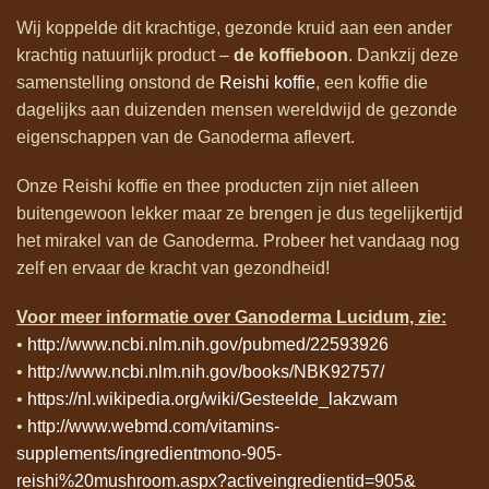
Wij koppelde dit krachtige, gezonde kruid aan een ander
krachtig natuurlijk product –
de koffieboon
. Dankzij deze
samenstelling onstond de
Reishi koffie
, een koffie die
dagelijks aan duizenden mensen wereldwijd de gezonde
eigenschappen van de Ganoderma aflevert.
Onze Reishi koffie en thee producten zijn niet alleen
buitengewoon lekker maar ze brengen je dus tegelijkertijd
het mirakel van de Ganoderma. Probeer het vandaag nog
zelf en ervaar de kracht van gezondheid!
Voor meer informatie over Ganoderma Lucidum, zie:
•
http://www.ncbi.nlm.nih.gov/pubmed/22593926
•
http://www.ncbi.nlm.nih.gov/books/NBK92757/
•
https://nl.wikipedia.org/wiki/Gesteelde_lakzwam
•
http://www.webmd.com/vitamins-
supplements/ingredientmono-905-
reishi%20mushroom.aspx?activeingredientid=905&