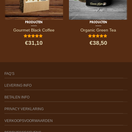
PRODUCTEN
PRODUCTEN
Gourmet Black Coffee
Organic Green Tea
5
van 5
4.67
van
€31,10
€38,50
5
FAQ’S
LEVERING INFO
BETALEN INFO
PRIVACY VERKLARING
VERKOOPSVOORWAARDEN